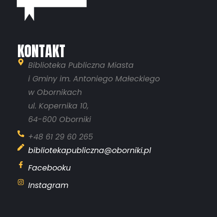
KONTAKT
Biblioteka Publiczna Miasta
i Gminy im. Antoniego Małeckiego
w Obornikach
ul. Kopernika 10,
64-600 Oborniki
+48 61 29 60 265
bibliotekapubliczna@oborniki.pl
Facebooku
Instagram