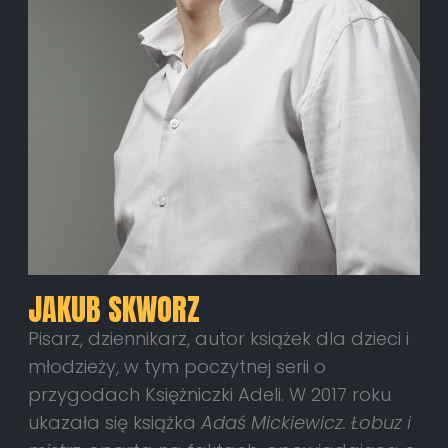
JAKUB SKWORZ
Pisarz, dziennikarz, autor książek dla dzieci i
młodzieży, w tym poczytnej serii o
przygodach Księżniczki Adeli. W 2017 roku
ukazała się książka
Adaś Mickiewicz. Łobuz i