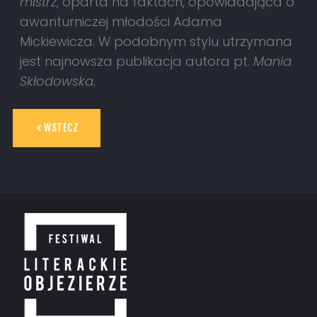
mistrz
, oparta na faktach, opowiadająca o
awanturniczej młodości Adama
Mickiewicza. W podobnym stylu utrzymana
jest najnowsza publikacja autora pt.
Mania
Skłodowska.
WSTECZ