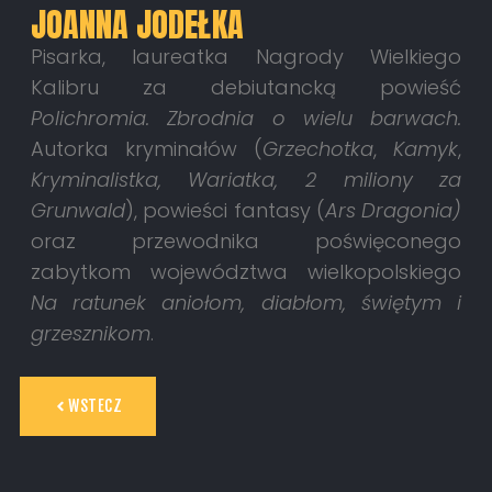
JOANNA JODEŁKA
Pisarka, laureatka Nagrody Wielkiego
Kalibru za debiutancką powieść
Polichromia.
Zbrodnia o wielu barwach.
Autorka kryminałów (
Grzechotka
,
Kamyk
,
Kryminalistka, Wariatka, 2 miliony za
Grunwald
), powieści fantasy (
Ars Dragonia)
oraz
przewodnika poświęconego
zabytkom województwa wielkopolskiego
Na ratunek aniołom, diabłom, świętym i
grzesznikom
.
WSTECZ