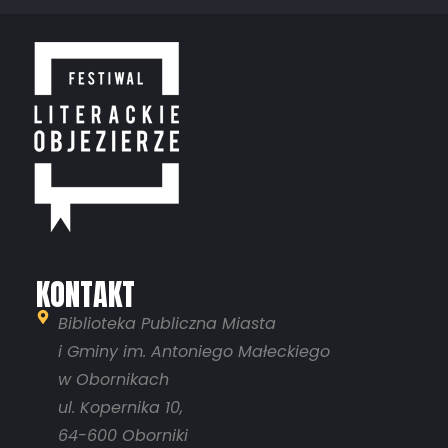
KONTAKT
Biblioteka Publiczna Miasta
i Gminy im. Antoniego Małeckiego
w Obornikach
ul. Kopernika 10,
64-600 Oborniki