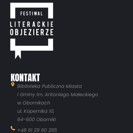
KONTAKT
Biblioteka Publiczna Miasta
i Gminy im. Antoniego Małeckiego
w Obornikach
ul. Kopernika 10,
64-600 Oborniki
+48 61 29 60 265