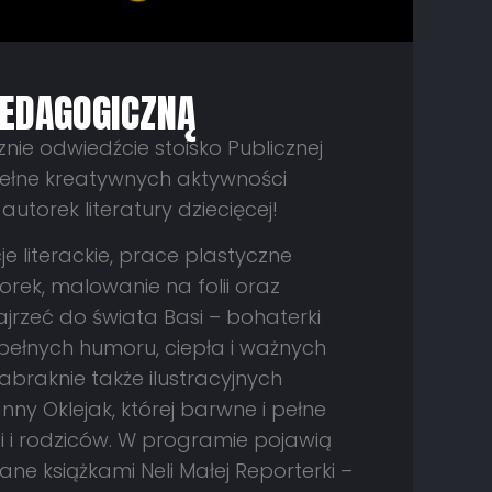
PEDAGOGICZNĄ
nie odwiedźcie stoisko Publicznej
pełne kreatywnych aktywności
utorek literatury dziecięcej!
e literackie, prace plastyczne
rek, malowanie na folii oraz
jrzeć do świata Basi – bohaterki
 pełnych humoru, ciepła i ważnych
abraknie także ilustracyjnych
nny Oklejak, której barwne i pełne
ci i rodziców. W programie pojawią
ane książkami Neli Małej Reporterki –