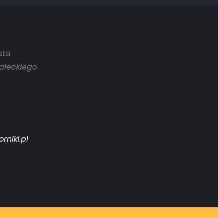
sta
ałeckiego
rniki.pl