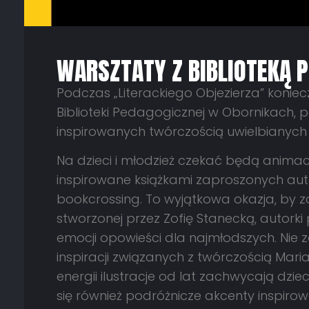
WARSZTATY Z BIBLIOTEKĄ 
Podczas „Literackiego Objezierza” koniecz
Biblioteki Pedagogicznej w Obornikach, 
inspirowanych twórczością uwielbianych a
Na dzieci i młodzież czekać będą animacj
inspirowane książkami zaproszonych auto
bookcrossing. To wyjątkowa okazja, by za
stworzonej przez Zofię Stanecką, autorki
emocji opowieści dla najmłodszych. Nie z
inspiracji związanych z twórczością Maria
energii ilustracje od lat zachwycają dzie
się również podróżnicze akcenty inspirow