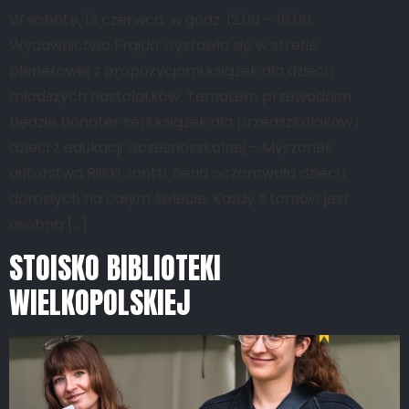
W sobotę, 13 czerwca, w godz. 12.00 – 18.00,
Wydawnictwo Frajda wystawia się w strefie
plenerowej z propozycjami książek dla dzieci i
młodszych nastolatków. Tematem przewodnim
będzie bohater serii książek dla przedszkolaków i
dzieci z edukacji wczesnoszkolnej – Myszonek
autorstwa Riikki Jäntti. Seria oczarowała dzieci i
dorosłych na całym świecie. Każdy z tomów jest
osobną […]
STOISKO BIBLIOTEKI
WIELKOPOLSKIEJ