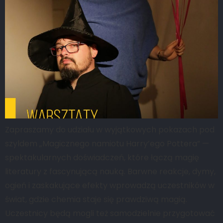
Zapraszamy do udziału w wyjątkowych pokazach pod
szyldem „Magicznego namiotu Harry’ego Pottera” —
spektakularnych doświadczeń, które łączą magię
literatury z fascynującą nauką. Barwne reakcje, dymy,
ogień i zaskakujące efekty wprowadzą uczestników w
świat, gdzie chemia staje się prawdziwą magią.
Uczestnicy będą mogli też samodzielnie przygotować