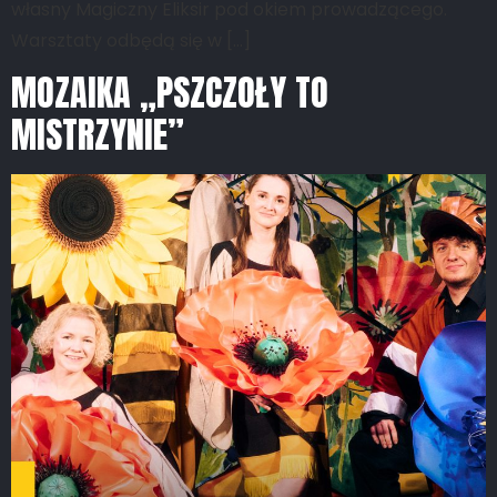
własny Magiczny Eliksir pod okiem prowadzącego.
Warsztaty odbędą się w […]
MOZAIKA „PSZCZOŁY TO
MISTRZYNIE”