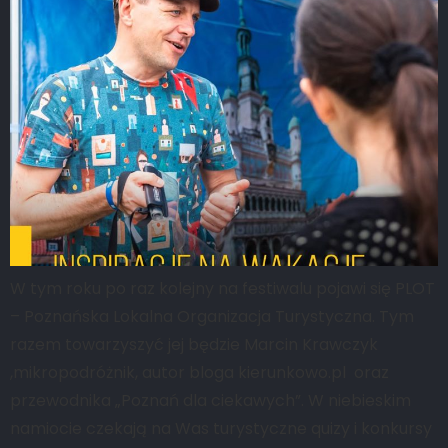
W tym roku po raz kolejny na festiwalu pojawi się PLOT
– Poznańska Lokalna Organizacja Turystyczna. Tym
razem towarzyszyć jej będzie Marcin Krawczyk
,mikropodróżnik, autor bloga kierunkowo.pl oraz
przewodnika „Poznań dla ciekawych”. W niebieskim
namiocie czekają na Was turystyczne quizy i konkursy