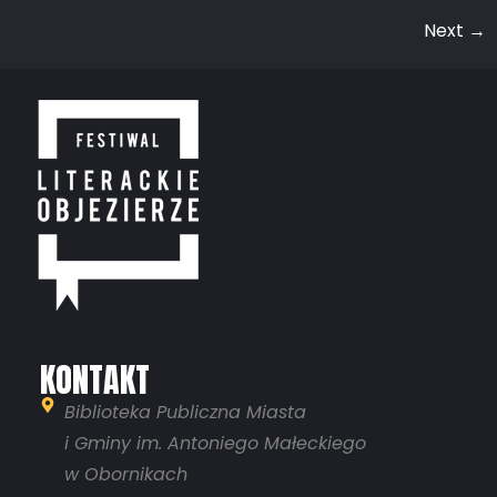
Next
→
KONTAKT
Biblioteka Publiczna Miasta
i Gminy im. Antoniego Małeckiego
w Obornikach