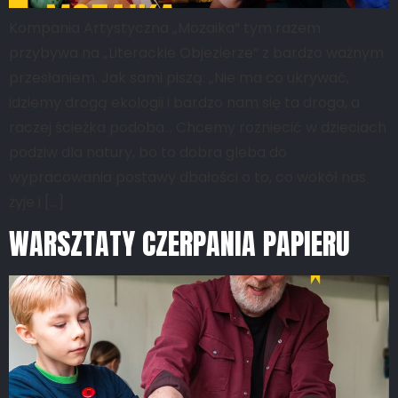
Kompania Artystyczna „Mozaika” tym razem
przybywa na „Literackie Objezierze” z bardzo ważnym
przesłaniem. Jak sami piszą: „Nie ma co ukrywać,
idziemy drogą ekologii i bardzo nam się ta droga, a
raczej ścieżka podoba… Chcemy rozniecić w dzieciach
podziw dla natury, bo to dobra gleba do
wypracowania postawy dbałości o to, co wokół nas
żyje i […]
WARSZTATY CZERPANIA PAPIERU