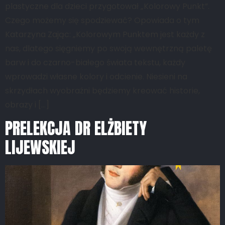
plastyczne dla dzieci przygotował „Kolorowy Punkt”.
Czego możemy się spodziewać? Opowiada o tym
Katarzyna Zając: „Kolorowym Punktem jest każdy z
nas, dlatego sięgniemy po swoją wewnętrzną paletę
barw i do czarno-białego świata tekstu, każdy
wprowadzi własne kolory i odcienie. Niesieni na
skrzydłach wyobraźni będziemy kreować historie,
obrazy i […]
PRELEKCJA DR ELŻBIETY
LIJEWSKIEJ