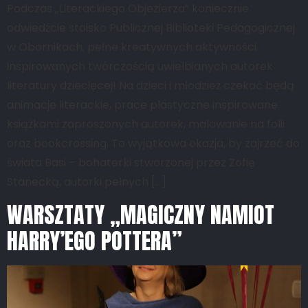
Podczas „Literackiego Objezierza” koniecznie
odwiedźcie stoisko Publicznej Biblioteki Pedagogicznej
w Obornikach, pełne kreatywnych aktywności
inspirowanych twórczością uwielbianych autorek
literatury dziecięcej! Na dzieci i młodzież czekać będą
animacje literackie, prace plastyczne inspirowane
książkami zaproszonych autorek, malowanie na folii
oraz bookcrossing. To wyjątkowa okazja, by zajrzeć do
świata Basi – bohaterki stworzonej przez Zofię
Stanecką, autorki pełnych […]
WARSZTATY „MAGICZNY NAMIOT
HARRY’EGO POTTERA”