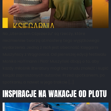
Na „Literackim Objezierzu” są rzeczy, które
niezmiennie tworzą atmosferę tego wyjątkowego
wydarzenia. Jedną z nich jest obecność Księgarni
Muszyńscy z Wągrowca. Od pierwszej edycji festiwalu
Monika Hoffmann i Piotr Muszyński dbają o to, aby
każdy miłośnik literatury mógł bez trudu znaleźć i kupić
książki zaproszonych autorów. Przed spotkaniem, po
spotkaniu, a nawet w jego trakcie […]
INSPIRACJE NA WAKACJE OD PLOTU