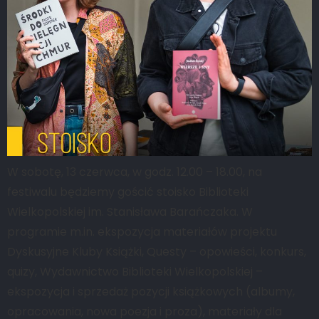
W sobotę, 13 czerwca, w godz. 12.00 – 18.00, na
festiwalu będziemy gościć stoisko Biblioteki
Wielkopolskiej im. Stanisława Barańczaka. W
programie m.in. ekspozycja materiałów projektu
Dyskusyjne Kluby Książki, Questy – opowieści, konkurs,
quizy, Wydawnictwo Biblioteki Wielkopolskiej –
ekspozycja i sprzedaż pozycji książkowych (albumy,
opracowania, nowa poezja i proza), materiały dla