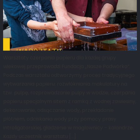
Warsztaty czerpania papieru dla każdej grupy
wiekowej przeprowadzi Fundacja „Nasze Podwórko”.
Podczas warsztatu odtworzymy proces tradycyjnego
wytwarzania papieru: rozwłókniania makulatury na
tzw. pulpę, rozprowadzanie pulpy w wodzie, czerpania
papieru specjalnym sitem z ramką z wodnej zawiesiny,
dekorowanie, odsączanie wody, przekładanie
płótnem, odciskania wody przy pomocy prasy
introligatorskiej, gładzenie w maglownicy – kalandrze.
Każdy uczestnik warsztatu […]