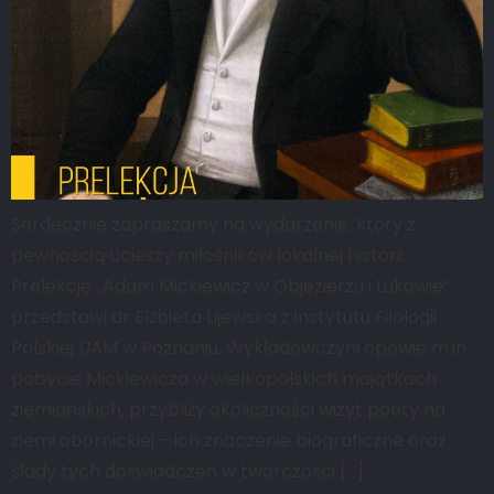
Serdecznie zapraszamy na wydarzenie, który z
pewnością ucieszy miłośników lokalnej historii.
Prelekcję „Adam Mickiewicz w Objezierzu i Łukowie”
przedstawi dr Elżbieta Lijewska z Instytutu Filologii
Polskiej UAM w Poznaniu. Wykładowczyni opowie m.in.
pobycie Mickiewicza w wielkopolskich majątkach
ziemiańskich, przybliży okoliczności wizyt poety na
ziemi obornickiej – ich znaczenie biograficzne oraz
ślady tych doświadczeń w twórczości […]