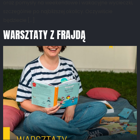
oraz pomysły na weekendowe i wakacyjne wycieczki,
szczególnie po najbliższej okolicy. Oczywiście
będziecie […]
WARSZTATY Z FRAJDĄ